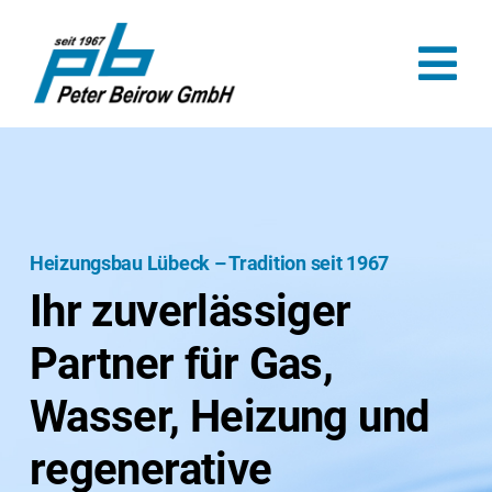
Zum
Inhalt
Tog
springen
Nav
Home
Leistungen
Heizungsbau Lübeck – Tradition seit 1967
Referenzen
Ihr zuverlässiger
Unternehmen
Partner für Gas,
Karriere
Wasser, Heizung und
Kontakt
regenerative